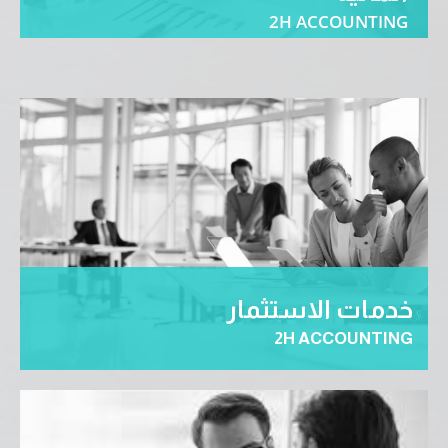
2H ACCOUNTING
خدمات محاسبية, تطوير النظم المالية و تصميم نظم
تخطيطية و رقابية و تقييم أداء … المزيد
خدمات الاستثمار
2H ACCOUNTING
اعداد دراسات الجدوى الاقتصادية,دراسات الفحص النافي
للجهالة, دراسات التحليل المالى و استخدام مؤشرات الاداء
الرئيسية
… المزيد