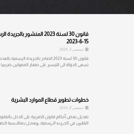
15-6-2023
ديسمبر 3, 2024
تسعى الدولة الى التيسير على صغار الممولين ضريبيا 
خطوات تطوير قطاع الموارد البشرية
ديسمبر 3, 2024
ﺍﻟﻘﺎﻨﻭﻥ ﻓﻲ ﺍﻟﺠﺭﻴﺩﺓ ﺍﻟﺭﺴﻤﻴﺔ، ﻭﻴﻌﻤـل ﺒـﻪﺒﺎﻟﻨـﺴﺒﺔ ﻟﻠـﻀ