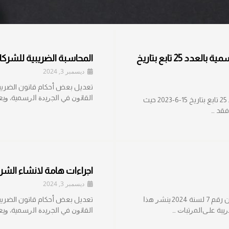
قانون 30 لسنة 2023 المنشور بالجريدة الرسمية بالعدد 25 تابع بتاريخ
المحاسبة الضريبية للشرك
ديسمبر 3, 2024
ﺍﻟﻘﺎﻨﻭﻥ ﻓﻲ ﺍﻟﺠﺭﻴﺩﺓ ﺍﻟﺭﺴﻤﻴﺔ، ﻭﻴﻌﻤ
قانون 30 لسنة 2023 الصادر بالجريدة الرسمية بالعدد 25 تابع بتاريخ 15-6-2023 حيث
فقد …
اجراءات هامة لانشاء الش
ديسمبر 3, 2024
تعديل بعض أحكام قانون الضريبة على الدخل بالقانون رقم 7 لسنة 2024 ﻴﻨﺸﺭ ﻫﺫﺍ
ﺭﻴﺒﺔ ﻋﻠـﻰﺍﻟﻤﺭﺘﺒﺎﺕ …
ﺍﻟﻘﺎﻨﻭﻥ ﻓﻲ ﺍﻟﺠﺭﻴﺩﺓ ﺍﻟﺭﺴﻤﻴﺔ، ﻭﻴﻌﻤ