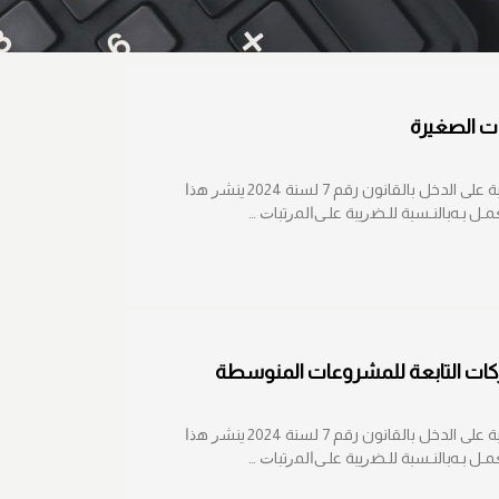
ات الصغيرة
تعديل بعض أحكام قانون الضريبة على الدخل بالقانون رقم 7 لسنة 2024 ﻴﻨﺸﺭ ﻫﺫﺍ
ـل ﺒـﻪﺒﺎﻟﻨـﺴﺒﺔ ﻟﻠـﻀﺭﻴﺒﺔ ﻋﻠـﻰﺍﻟﻤﺭﺘﺒﺎﺕ …
ركات التابعة للمشروعات المنوسطة
تعديل بعض أحكام قانون الضريبة على الدخل بالقانون رقم 7 لسنة 2024 ﻴﻨﺸﺭ ﻫﺫﺍ
ـل ﺒـﻪﺒﺎﻟﻨـﺴﺒﺔ ﻟﻠـﻀﺭﻴﺒﺔ ﻋﻠـﻰﺍﻟﻤﺭﺘﺒﺎﺕ …